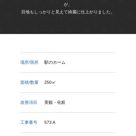
が、
目地もしっかりと見えて綺麗に仕上がりました。
場所/箇所
駅のホーム
面積/数量
250㎡
改善項目
美観・化粧
工事番号
573 A