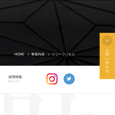
お
問
HOME
事業内容
リリーフパネル
い
合
わ
せ
採用情報
Recruit
正社員募集