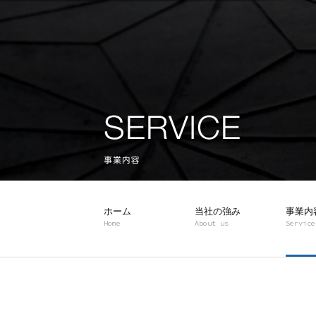
ホーム
当社の強み
事業内
Home
About us
Service
施工業者の選び方
選ばれる理由
社員教育
現場管理システム
塗り
リリ