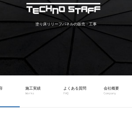
塗り床リリーフパネルの販売・工事
容
施工実績
よくある質問
会社概要
Works
FAQ
Company
床工事
ーフパネル工事