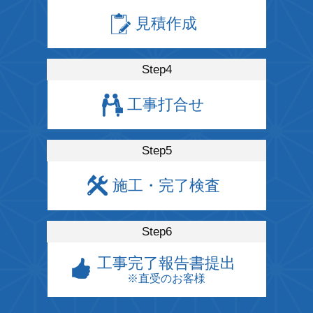
見積作成
Step4
工事打合せ
Step5
施工・完了検査
Step6
工事完了
報告書提出
※直受のお客様